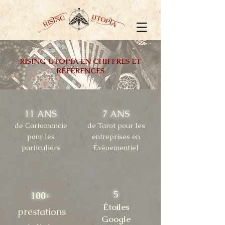
RISING UTOPIA EN CHIFFRES ET
RÉFÉRENCES
11 ANS
7 ANS
de Cartomancie
de Tarot pour les
pour les
entreprises en
particuliers
Événementiel
5
100+
Étoiles
prestations
Google